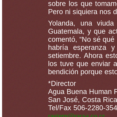
sobre los que tomamo
Pero ni siquiera nos d
Yolanda, una viuda
Guatemala, y que ac
comentó, “No sé qué 
habría esperanza y 
setiembre. Ahora est
los tuve que enviar a
bendición porque est
*Director
Agua Buena Human Ri
San José, Costa Ric
Tel/Fax 506-2280-35
rastern@racsa.co.cr